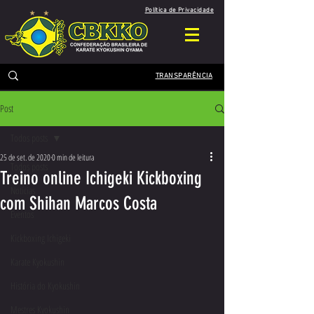
Política de Privacidade
TRANSPARÊNCIA
Post
Todos posts
25 de set. de 2020
0 min de leitura
Todos posts
Treino online Ichigeki Kickboxing
Notícias
com Shihan Marcos Costa
Eventos
Kickboxing Ichigeki
Karate Kyokushin
História do Kyokushin
Mestres Kyokushin