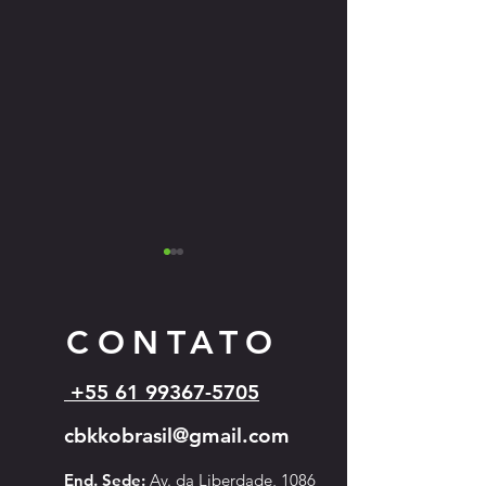
CONTATO
+55 61 99367-5705
Cartazes dos eventos 
Campeonato Sul-Americano de
cbkkobrasil@gmail.com
Kyokushin - 2026
End. Sede:
Av. da Liberdade, 1086