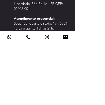
Liberdade, São Paulo - SP CEP:
01502-001
Atendimento pre
sencial:
Segunda, quarta e sexta, 17h às 21h.
Terça e quinta 15h às 21h.
CLIQUE PARA ABRIR A ÁREA DE:
CONFED
ERADOS
TRANSPARÊNCIA
POLÍTICA DE PRIVACIDADE