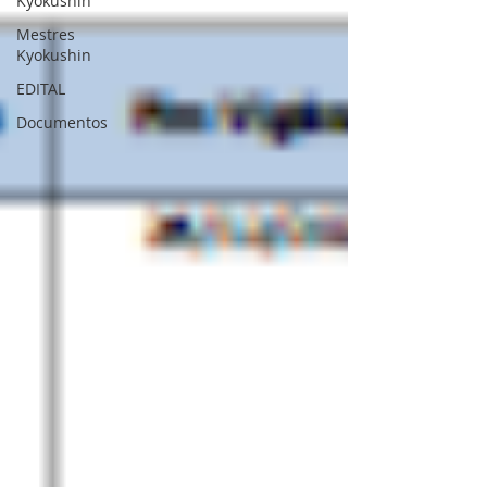
Kyokushin
Mestres
Kyokushin
EDITAL
Documentos