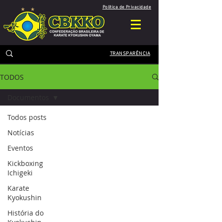
Política de Privacidade
TRANSPARÊNCIA
TODOS
Documentos
Todos posts
Notícias
Eventos
Kickboxing
Ichigeki
Karate
Kyokushin
História do