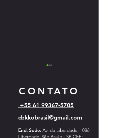
CONTATO
+55 61 99367-5705
Edital 003 2025 Banne
cbkkobrasil@gmail.com
Resultado_Edital_002_2025_Locacao_box_truss
End. Sede:
Av. da Liberdade, 1086
Liberdade, São Paulo - SP CEP: