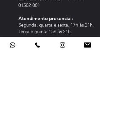
01502-001
Atendimento pre
sencial:
Segunda, quarta e sexta, 17h às 21h.
Terça e quinta 15h às 21h.
CLIQUE PARA ABRIR A ÁREA DE:
CONFED
ERADOS
TRANSPARÊNCIA
POLÍTICA DE PRIVACIDADE