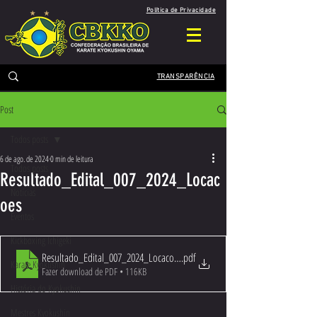
Política de Privacidade
TRANSPARÊNCIA
Post
Todos posts
6 de ago. de 2024
0 min de leitura
Todos posts
Resultado_Edital_007_2024_Locac
Notícias
oes
Eventos
Kickboxing Ichigeki
Resultado_Edital_007_2024_Locacoes
.pdf
Karate Kyokushin
Fazer download de PDF • 116KB
História do Kyokushin
Mestres Kyokushin