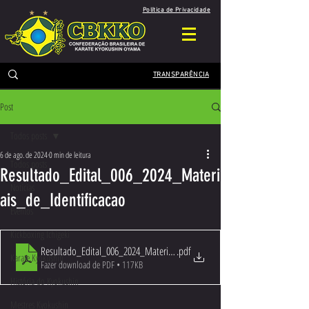
Política de Privacidade
TRANSPARÊNCIA
Post
Todos posts
6 de ago. de 2024
0 min de leitura
Todos posts
Resultado_Edital_006_2024_Materi
Notícias
ais_de_Identificacao
Eventos
Kickboxing Ichigeki
Resultado_Edital_006_2024_Materiais_de_Identificacao
.pdf
Karate Kyokushin
Fazer download de PDF • 117KB
História do Kyokushin
Mestres Kyokushin