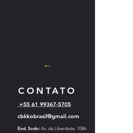
CONTATO
+55 61 99367-5705
Edital 003 2025 Banne
cbkkobrasil@gmail.com
Resultado_Edital_002_2025_Locacao_box_truss
End. Sede:
Av. da Liberdade, 1086