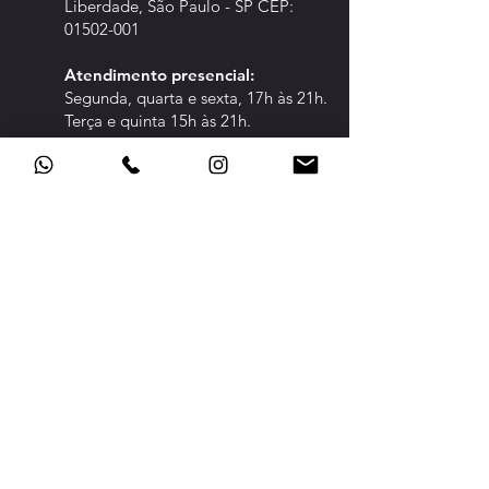
Liberdade, São Paulo - SP CEP:
01502-001
Atendimento pre
sencial:
Segunda, quarta e sexta, 17h às 21h.
Terça e quinta 15h às 21h.
CLIQUE PARA ABRIR A ÁREA DE:
CONFED
ERADOS
TRANSPARÊNCIA
POLÍTICA DE PRIVACIDADE