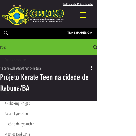
Política de Privacidade
TRANSPARÊNCIA
Post
Todos posts
18 de fev. de 2025
0 min de leitura
Todos posts
Projeto Karate Teen na cidade de
Notícias
Itabuna/BA
Eventos
Kickboxing Ichigeki
Karate Kyokushin
História do Kyokushin
Mestres Kyokushin