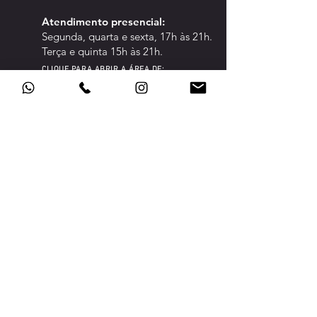
Atendimento pre
sencial:
Segunda, quarta e sexta, 17h às 21h.
Terça e quinta 15h às 21h.
CLIQUE PARA ABRIR A ÁREA DE:
CONFED
ERADOS
TRANSPARÊNCIA
POLÍTICA DE PRIVACIDADE