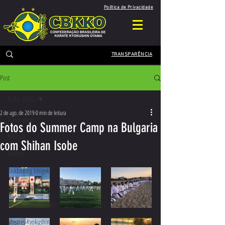
Política de Privacidade
TRANSPARÊNCIA
Post
Todos posts
2 de ago. de 2019
0 min de leitura
Todos posts
Fotos do Summer Camp na Bulgaria
Notícias
com Shihan Isobe
Eventos
Kickboxing Ichigeki
Karate Kyokushin
História do Kyokushin
Mestres Kyokushin