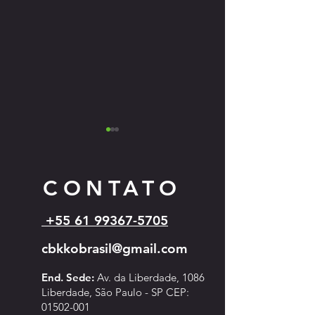
CONTATO
+55 61 99367-5705
ASSEMBLEIA GERAL
Campeonato Sul-Ameri
cbkkobrasil@gmail.com
EXTRAORDINÁRIA
Kyokushin - 2026
End. Sede:
Av. da Liberdade, 1086
Liberdade, São Paulo - SP CEP:
01502-001