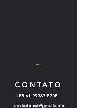
CONTATO
+55 61 99367-5705
Edital 003 2025 Banne
cbkkobrasil@gmail.com