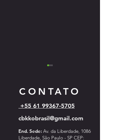
CONTATO
+55 61 99367-5705
Cartazes dos eventos 
Campeonato Sul-Americano de
cbkkobrasil@gmail.com
Kyokushin - 2026
End. Sede:
Av. da Liberdade, 1086
Liberdade, São Paulo - SP CEP: