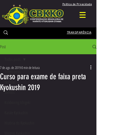
Política de Privacidade
TRANSPARÊNCIA
Post
Todos posts
7 de ago. de 2019
0 min de leitura
Todos posts
Curso para exame de faixa preta
Notícias
Kyokushin 2019
Eventos
Kickboxing Ichigeki
Karate Kyokushin
História do Kyokushin
Mestres Kyokushin