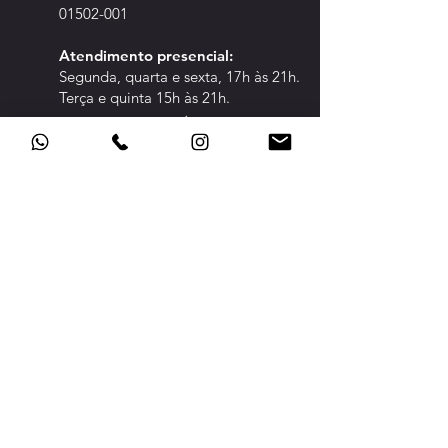
01502-001
Atendimento pre
sencial:
Segunda, quarta e sexta, 17h às 21h.
Terça e quinta 15h às 21h.
CLIQUE PARA ABRIR A ÁREA DE:
CONFED
ERADOS
TRANSPARÊNCIA
POLÍTICA DE PRIVACIDADE