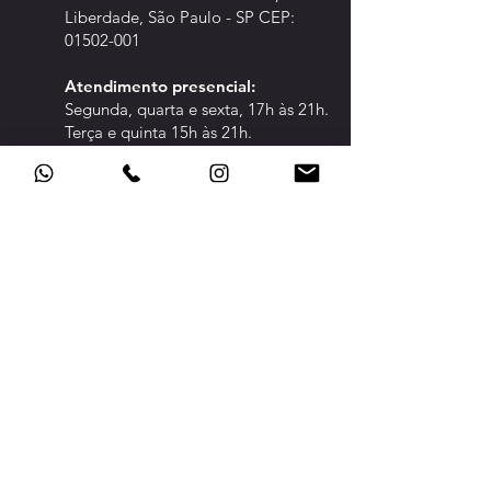
Liberdade, São Paulo - SP CEP:
01502-001
Atendimento pre
sencial:
Segunda, quarta e sexta, 17h às 21h.
Terça e quinta 15h às 21h.
CLIQUE PARA ABRIR A ÁREA DE:
CONFED
ERADOS
TRANSPARÊNCIA
POLÍTICA DE PRIVACIDADE