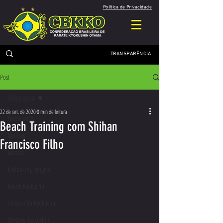
Política de Privacidade
TRANSPARÊNCIA
Post
Todos posts
22 de set. de 2020
0 min de leitura
Todos posts
Beach Training com Shihan
Notícias
Francisco Filho
Eventos
Kickboxing Ichigeki
Karate Kyokushin
História do Kyokushin
Mestres Kyokushin