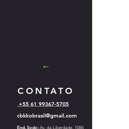
CONTATO
+55 61 99367-5705
Cartazes dos eventos 
Campeonato Sul-Americano de
cbkkobrasil@gmail.com
Kyokushin - 2026
End. Sede:
Av. da Liberdade, 1086