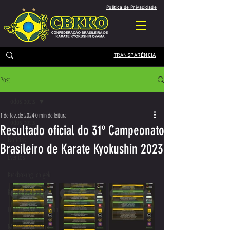
Política de Privacidade
TRANSPARÊNCIA
Post
Todos posts
1 de fev. de 2024
0 min de leitura
Todos posts
Resultado oficial do 31º Campeonato
Notícias
Brasileiro de Karate Kyokushin 2023
Eventos
Kickboxing Ichigeki
Karate Kyokushin
História do Kyokushin
Mestres Kyokushin