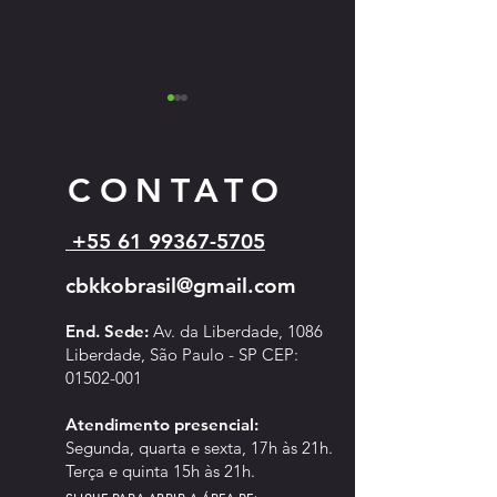
CONTATO
+55 61 99367-5705
ASSEMBLEIA GERAL
Campeonato Sul-Ameri
cbkkobrasil@gmail.com
EXTRAORDINÁRIA
Kyokushin - 2026
End. Sede:
Av. da Liberdade, 1086
Liberdade, São Paulo - SP CEP:
01502-001
Atendimento pre
sencial:
Segunda, quarta e sexta, 17h às 21h.
Terça e quinta 15h às 21h.