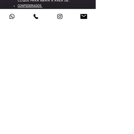
CLIQUE PARA ABRIR A ÁREA DE:
CONFED
ERADOS
TRANSPARÊNCIA
POLÍTICA DE PRIVACIDADE