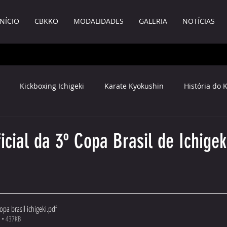
INÍCIO
CBKKO
MODALIDADES
GALERIA
NOTÍCIAS
Kickboxing Ichigeki
Karate Kyokushin
História do 
Documentos
icial da 3º Copa Brasil de Ichigek
opa brasil ichigeki
.pdf
F • 437KB