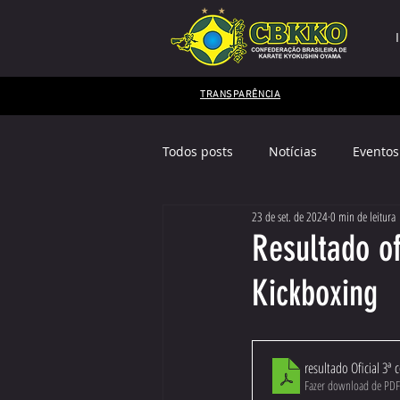
TRANSPARÊNCIA
Todos posts
Notícias
Eventos
23 de set. de 2024
0 min de leitura
Mestres Kyokushin
EDITAL
Resultado of
Kickboxing
resultado Oficial 3ª c
Fazer download de PD