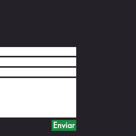
onato Sul-Americano de
hin - 2026
Enviar