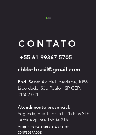
CONTATO
+55 61 99367-5705
Cartazes dos eventos 
Campeonato Sul-Americano de
cbkkobrasil@gmail.com
Kyokushin - 2026
End. Sede:
Av. da Liberdade, 1086
Liberdade, São Paulo - SP CEP:
01502-001
Atendimento pre
sencial:
Segunda, quarta e sexta, 17h às 21h.
Terça e quinta 15h às 21h.
CLIQUE PARA ABRIR A ÁREA DE:
CONFED
ERADOS