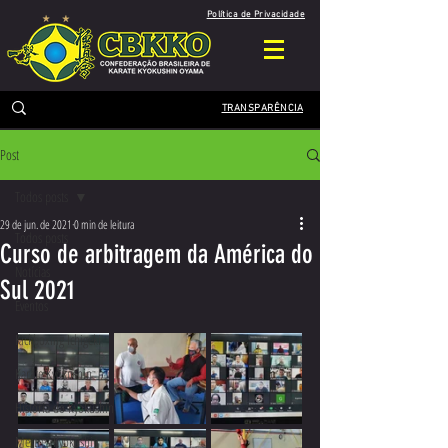
Política de Privacidade
TRANSPARÊNCIA
Post
Todos posts
29 de jun. de 2021
0 min de leitura
Todos posts
Curso de arbitragem da América do
Notícias
Sul 2021
Eventos
Kickboxing Ichigeki
Karate Kyokushin
História do Kyokushin
Mestres Kyokushin