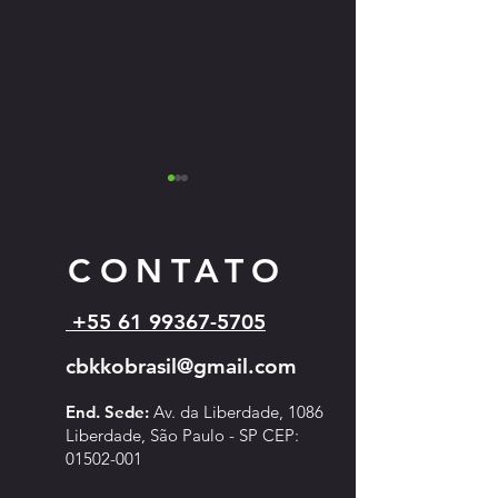
CONTATO
+55 61 99367-5705
Cartazes dos eventos 
Campeonato Sul-Americano de
cbkkobrasil@gmail.com
Kyokushin - 2026
End. Sede:
Av. da Liberdade, 1086
Liberdade, São Paulo - SP CEP:
01502-001