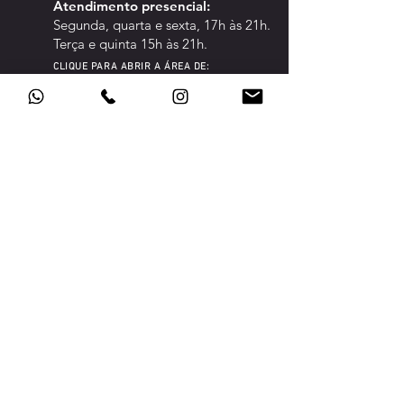
Atendimento pre
sencial:
Segunda, quarta e sexta, 17h às 21h.
Terça e quinta 15h às 21h.
CLIQUE PARA ABRIR A ÁREA DE:
CONFED
ERADOS
TRANSPARÊNCIA
POLÍTICA DE PRIVACIDADE