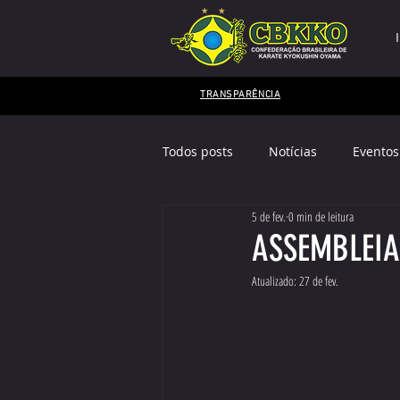
TRANSPARÊNCIA
Todos posts
Notícias
Eventos
5 de fev.
0 min de leitura
Mestres Kyokushin
EDITAL
ASSEMBLEIA
Atualizado:
27 de fev.