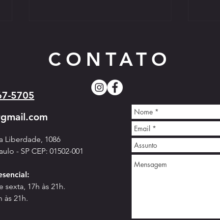
Calend
2026
CONTATO
A Confe
Oyama (
de comp
67-5705
O calen
interna
@gmail.com
Campeonato Sul-Americano de
Kyokushin - 2026
da Liberdade, 1086
aulo - SP CEP: 01502-001
e
sencial:
 sexta, 17h às 21h.
h às 21h.