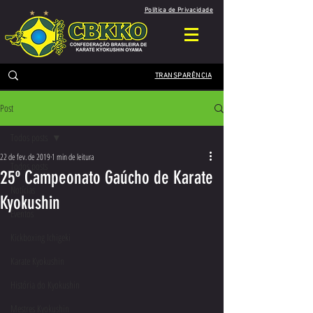
Política de Privacidade
TRANSPARÊNCIA
Post
Todos posts
22 de fev. de 2019
1 min de leitura
Todos posts
25º Campeonato Gaúcho de Karate
Notícias
Kyokushin
Eventos
Kickboxing Ichigeki
Karate Kyokushin
História do Kyokushin
Mestres Kyokushin