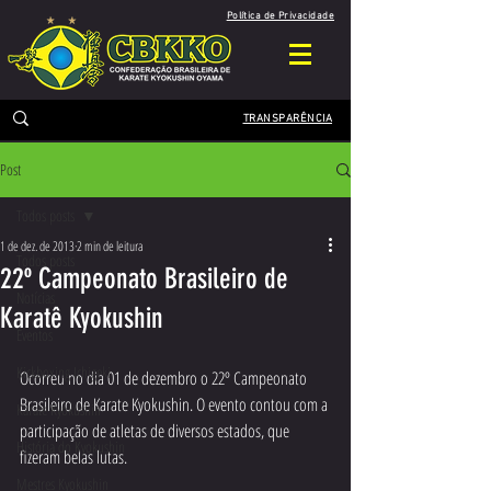
Política de Privacidade
TRANSPARÊNCIA
Post
Todos posts
1 de dez. de 2013
2 min de leitura
Todos posts
22º Campeonato Brasileiro de
Notícias
Karatê Kyokushin
Eventos
Kickboxing Ichigeki
Ocorreu no dia 01 de dezembro o 22º Campeonato 
Brasileiro de Karate Kyokushin. O evento contou com a 
Karate Kyokushin
participação de atletas de diversos estados, que 
História do Kyokushin
fizeram belas lutas.
Mestres Kyokushin