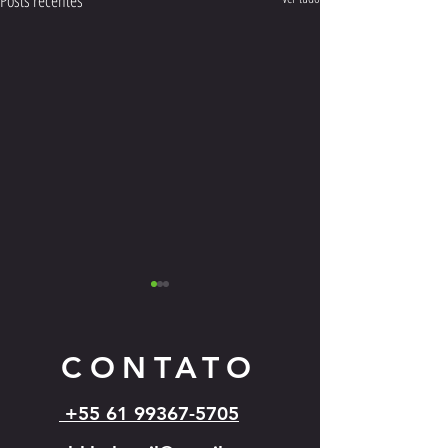
CONTATO
+55 61 99367-5705
Cartazes dos eventos 
Campeonato Sul-Americano de