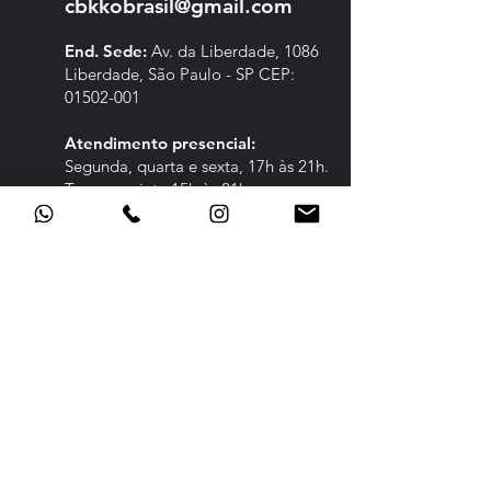
cbkkobrasil@gmail.com
Kyokushin - 2026
End. Sede:
Av. da Liberdade, 1086
Liberdade, São Paulo - SP CEP:
01502-001
Atendimento pre
sencial:
Segunda, quarta e sexta, 17h às 21h.
Terça e quinta 15h às 21h.
CLIQUE PARA ABRIR A ÁREA DE:
CONFED
ERADOS
TRANSPARÊNCIA
POLÍTICA DE PRIVACIDADE