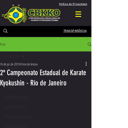
Política de Privacidade
TRANSPARÊNCIA
Post
Todos posts
16 de jul. de 2019
0 min de leitura
Todos posts
2º Campeonato Estadual de Karate
Notícias
Kyokushin - Rio de Janeiro
Eventos
Kickboxing Ichigeki
Karate Kyokushin
História do Kyokushin
Mestres Kyokushin