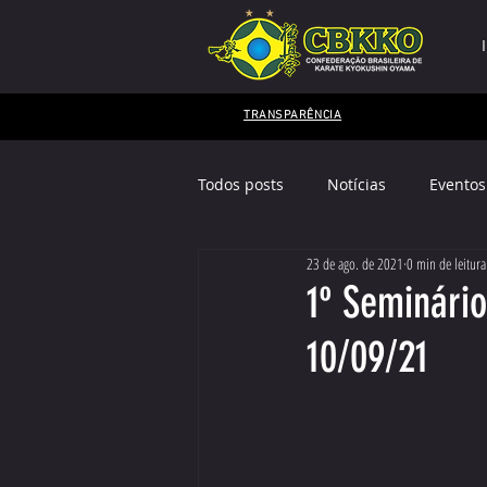
TRANSPARÊNCIA
Todos posts
Notícias
Eventos
23 de ago. de 2021
0 min de leitura
Mestres Kyokushin
EDITAL
1º Seminário
10/09/21