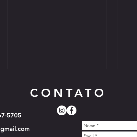
CONTATO
67-5705
Cartaz
@gmail.com
Campeonato Sul-Americano de
Kyokushin - 2026